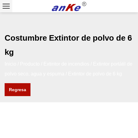
Costumbre Extintor de polvo de 6
kg
Inicio
/
Producto
/
Extintor de incendios
/
Extintor portátil de
polvo seco, agua y espuma
/
Extintor de polvo de 6 kg
Regresa