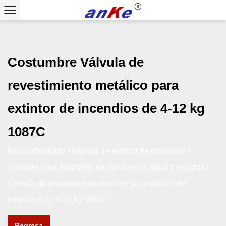
Costumbre Válvula de
revestimiento metálico para
extintor de incendios de 4-12 kg
1087C
Inicio
/
Producto
/
Válvula de extintor de incendios
/
Válvulas para extintores de polvo seco, agua y espuma
/
Válvula de revestimiento metálico para extintor de
incendios de 4-12 kg 1087C
Regresa