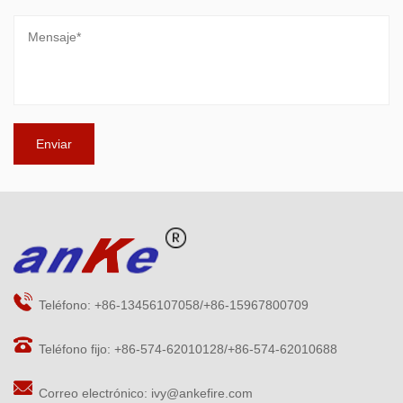
Teléfono: +86-13456107058/+86-15967800709
Teléfono fijo: +86-574-62010128/+86-574-62010688
Correo electrónico:
ivy@ankefire.com