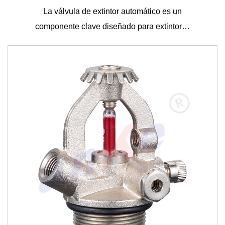
rociadores contra incendios afecta directamente el
La válvula de extintor automático es un
efecto de extinción de incendios. Los rociadores
componente clave diseñado para extintores
automáticos. Es...
contra incendios de alta calidad pueden funcionar
rápidamente en muy poco tiempo y rociar agua
uniformemente con cierta presión para formar un
área de cobertura de extinción eficaz. Al mismo
tiempo, el diseño del cabezal del rociador también
debe considerar el alcance y el ángulo del rociado
de agua para garantizar que la fuente de fuego
pueda cubrirse en la mayor medida posible cuando
ocurre un incendio, frenando así de manera efectiva
la propagación del fuego.
Como dispositivo profesional de extinción de
incendios, no se puede ignorar la importancia de los