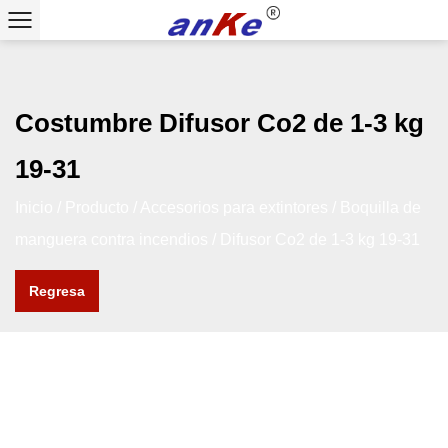
Costumbre Difusor Co2 de 1-3 kg
19-31
Inicio
/
Producto
/
Accesorios para extintores
/
Boquilla de
manguera contra incendios
/
Difusor Co2 de 1-3 kg 19-31
Regresa