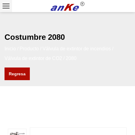
Costumbre 2080
Inicio
/
Producto
/
Válvula de extintor de incendios
/
Válvula de extintor de CO2
/
2080
Regresa