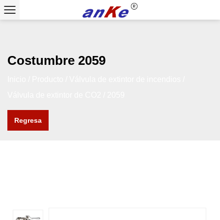
Costumbre 2059
Inicio
/
Producto
/
Válvula de extintor de incendios
/
Válvula de extintor de CO2
/
2059
Regresa